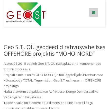
Geo S.T. OÜ geodeedid rahvusvahelises
OFFSHORE projektis “MOHO-NORD”
Alates 05.2015 osaleb Geo S.T. OÜ naftaplatvormi komponentide
tootmisprotsessis.
Projekti nimeks on “MOHO-NORD ” ja töö lõpptellijaks Prantsusmaa
kütusetootja TOTAL. Tegemist on Geo S.T. esimese nn. OFFSHORE
projektiga.
Nafta platvorm paigaldatakse Aafrikasse, Kongo Demokraatliku
Vabariigi ranniku vetesse.
Tööde sisuks on elementide 3 dimensionaalne kontroll kogu
tootmis- ja paigaldusprotsessi käigus.