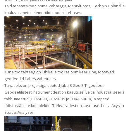
Töid teostatakse Soome Vabariigis, Mäntyluotos, Technip Finlandile
kuuluvas metallelementide tootmistehases.
Kuna töö tähtaeg on lühike ja töö iseloom keeruline, töötavad
geodeedid kahes vahetuses.
Tänaseks on projektiga seotud juba 3 Geo S.T. geodeeti.
Geodeetilistest instrumentidest on kasutusel Leica Industrial seeria
tahhümeetrid (TDA5000, TDA5005 ja TDRA 6000), ja täpsed
tööstustähiste komplektid. Tarkvaradest on kasutusel Leica Axys ja
Spatial Analyzer.